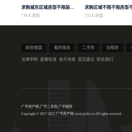
求购城东区域房型不限装修不限
739
人浏览
732
人浏览
新房楼盘
看房报名
二手房
出租房
法律申明
套餐标准
金币充值
意见建议
联系我们
广平房产网,广平二手房,广平租房
Copyright © 2017-2022 广平房产网 www.pcdw.cn All rights reserved.