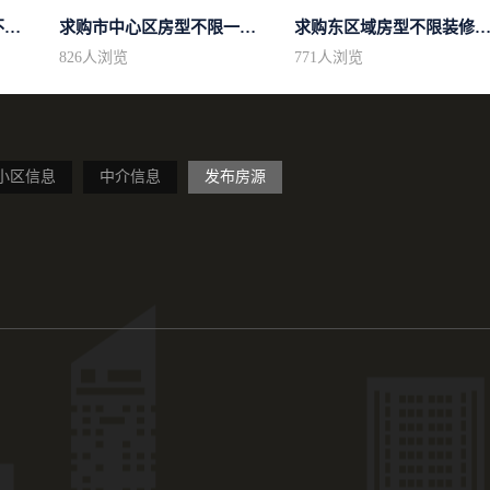
求购区域不限不限房型不限两室一厅简...
求购市中心区房型不限一室一厅一卫简...
求购东区域房型不限装修不
826
人浏览
771
人浏览
小区信息
中介信息
发布房源